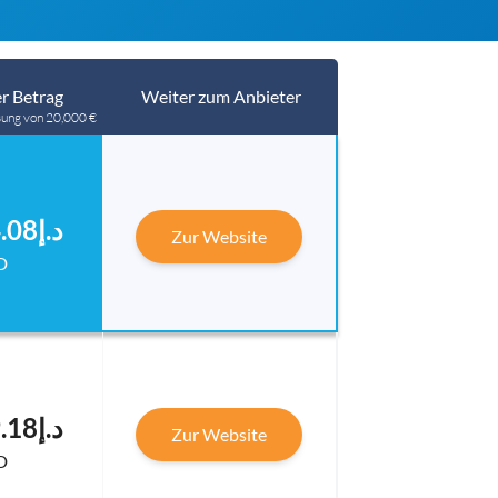
r Betrag
Weiter zum Anbieter
sung von 20,000 €
د.إ84,234.08
Zur Website
D
د.إ84,129.18
Zur Website
D