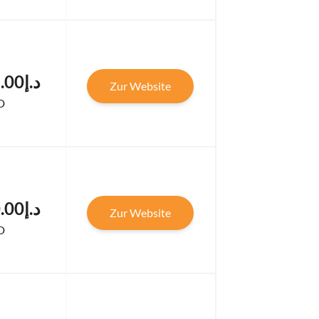
د.إ84,025.00
Zur Website
D
د.إ84,010.00
Zur Website
D