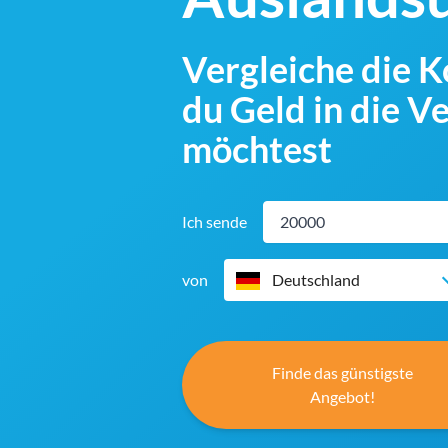
Vergleiche die 
du Geld in die V
möchtest
Ich sende
von
Deutschland
Finde das günstigste
Angebot!