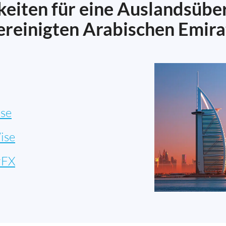
eiten für eine Auslandsübe
ereinigten Arabischen Emira
se
ise
rFX