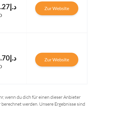
د.إ83,875.27
Zur Website
D
د.إ81,674.70
Zur Website
D
r, wenn du dich für einen dieser Anbieter
ir berechnet werden. Unsere Ergebnisse sind