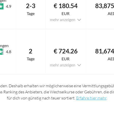
ngen
2-3
€ 180.54
4.9
Tage
EUR
AE
mehr anzeigen
ungen
2
€ 724.26
4.8
Tage
EUR
AE
mehr anzeigen
nden. Deshalb erhalten wir möglicherweise eine Vermittlungsgebüh
das Ranking des Anbieters, die Wechselkurse oder Gebühren, die d
für dich von günstig nach teuer sortiert.
Erfahre hier mehr
.