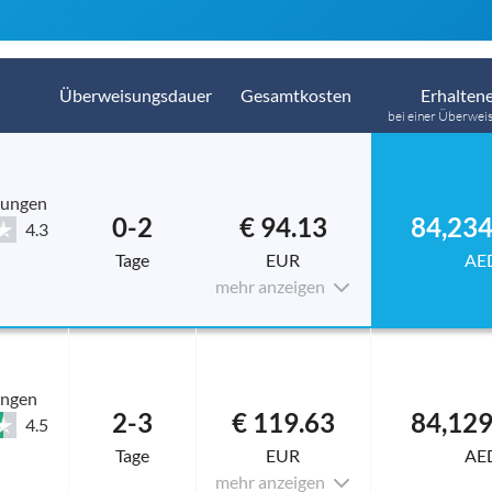
Überweisungsdauer
Gesamtkosten
Erhaltene
bei einer Überwei
tungen
0-2
€ 94.13
4.3
Tage
EUR
AE
mehr anzeigen
ungen
2-3
€ 119.63
4.5
Tage
EUR
AE
mehr anzeigen