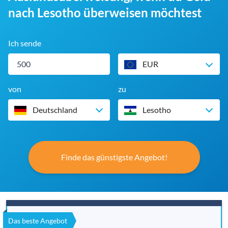
nach Lesotho überweisen möchtest
Ich sende
EUR
von
zu
Deutschland
Lesotho
Finde das günstigste Angebot!
Das beste Angebot