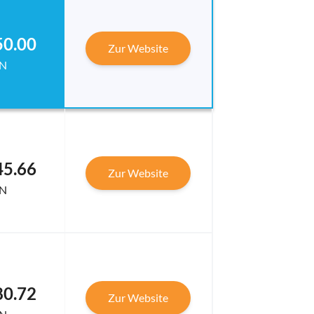
50.00
Zur Website
N
45.66
Zur Website
N
80.72
Zur Website