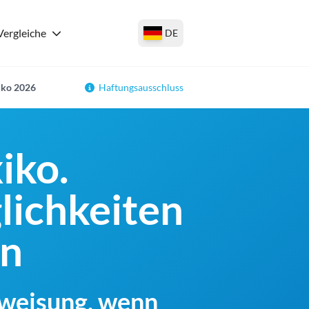
Vergleiche
DE
iko 2026
Haftungsausschluss
iko.
lichkeiten
en
rweisung, wenn