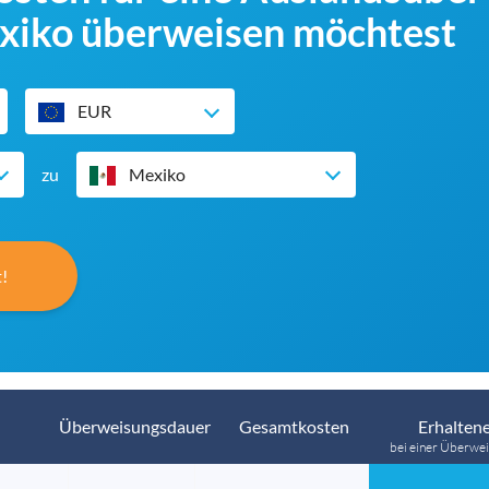
xiko überweisen möchtest
EUR
zu
Mexiko
!
Überweisungsdauer
Gesamtkosten
Erhaltene
bei einer Überwei