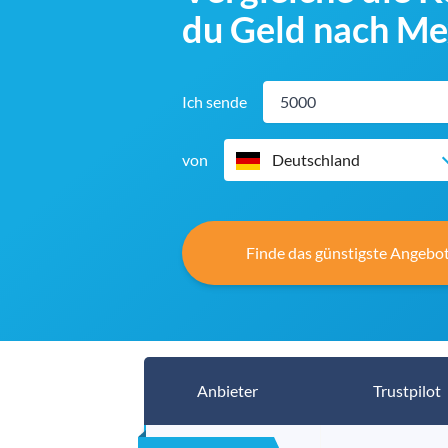
du Geld nach Me
Ich sende
von
Deutschland
Finde das günstigste Angebot
Anbieter
Trustpilot