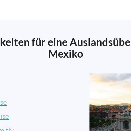
keiten für eine Auslandsüb
Mexiko
se
ise
mitly