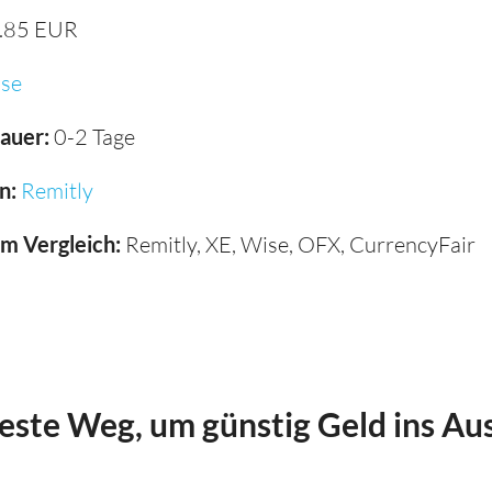
.85 EUR
se
auer:
0-2 Tage
n:
Remitly
im Vergleich:
Remitly, XE, Wise, OFX, CurrencyFair
beste Weg, um günstig Geld ins Au