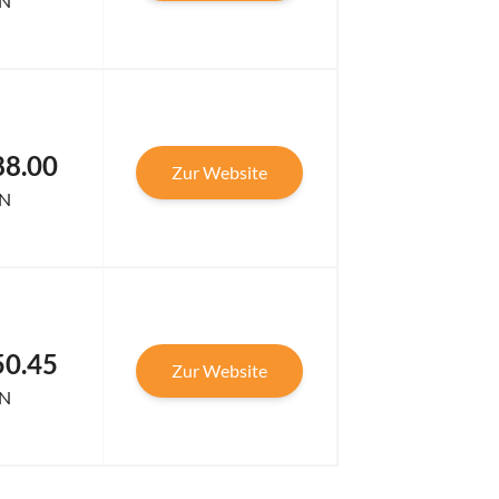
N
88.00
Zur Website
N
50.45
Zur Website
N