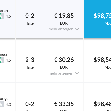
tungen
0-2
€ 19.85
$98,7
4.6
Tage
EUR
MX
mehr anzeigen
ungen
2-3
€ 30.26
$98,5
4.5
Tage
EUR
MX
mehr anzeigen
tungen
0-2
€ 33.35
$98,4
4.3