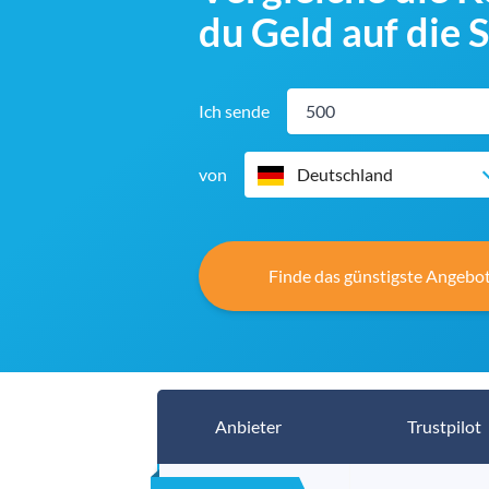
du Geld auf die
Ich sende
von
Deutschland
Finde das günstigste Angebot
Anbieter
Trustpilot