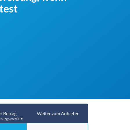
test
r Betrag
Weiter zum Anbieter
isung von 500 €