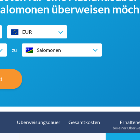
 Salomonen überweisen möch
EUR
zu
Salomonen
!
Überweisungsdauer
Gesamtkosten
Erhaltene
bei einer Überwe