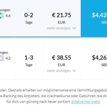
tungen
0-2
€ 21.75
$4,42
4.6
Tage
EUR
SB
mehr anzeigen
ungen
1-3
€ 38.55
$4,26
4.2
Tage
EUR
SB
mehr anzeigen
nden. Deshalb erhalten wir möglicherweise eine Vermittlungsgebüh
das Ranking des Anbieters, die Wechselkurse oder Gebühren, die d
für dich von günstig nach teuer sortiert.
Erfahre hier mehr
.