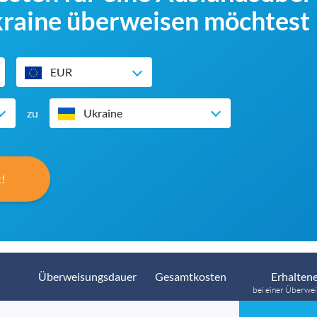
Ukraine überweisen möchtest
EUR
zu
Ukraine
!
Überweisungsdauer
Gesamtkosten
Erhaltene
bei einer Überwei