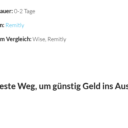
auer:
0-2 Tage
n:
Remitly
im Vergleich:
Wise, Remitly
beste Weg, um günstig Geld ins Au