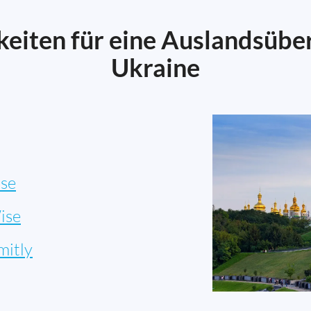
eiten für eine Auslandsübe
Ukraine
se
ise
mitly