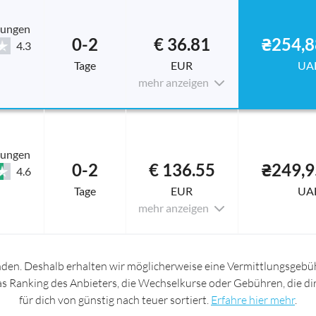
tungen
0-2
€ 36.81
₴254,8
4.3
Tage
EUR
UA
mehr anzeigen
tungen
0-2
€ 136.55
₴249,9
4.6
Tage
EUR
UA
mehr anzeigen
nden. Deshalb erhalten wir möglicherweise eine Vermittlungsgebüh
das Ranking des Anbieters, die Wechselkurse oder Gebühren, die d
für dich von günstig nach teuer sortiert.
Erfahre hier mehr
.