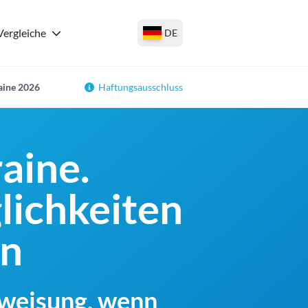
Vergleiche
DE
aine 2026
Haftungsausschluss
aine.
lichkeiten
en
rweisung, wenn