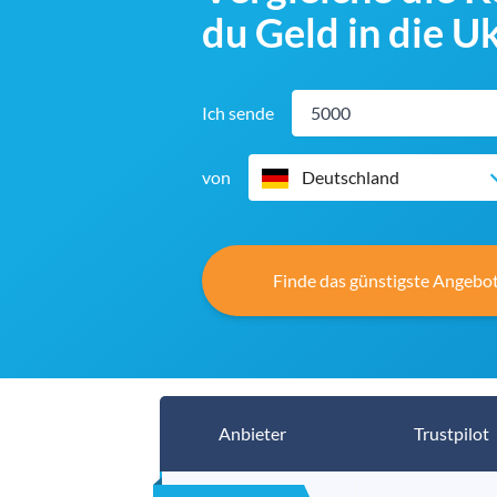
du Geld in die 
Ich sende
von
Deutschland
Finde das günstigste Angebot
Anbieter
Trustpilot