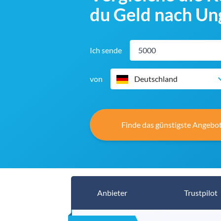
du Geld nach Un
Ich sende
von
Deutschland
Finde das günstigste Angebot
Anbieter
Trustpilot