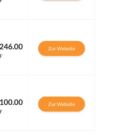
F
,246.00
Zur Website
F
,100.00
Zur Website
F