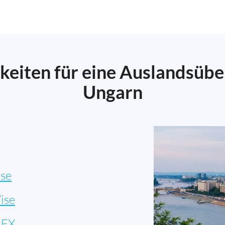
keiten für eine Auslandsüb
Ungarn
se
ise
rFX