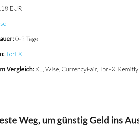
.18 EUR
se
auer:
0-2 Tage
n:
TorFX
im Vergleich:
XE, Wise, CurrencyFair, TorFX, Remitly
beste Weg, um günstig Geld ins Au