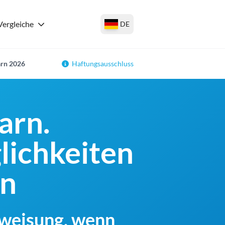
Vergleiche
DE
arn 2026
Haftungsausschluss
arn.
lichkeiten
en
rweisung, wenn