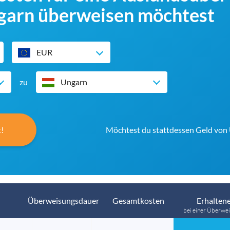
garn überweisen möchtest
EUR
zu
Ungarn
!
Möchtest du stattdessen Geld von
Überweisungsdauer
Gesamtkosten
Erhaltene
bei einer Überwei