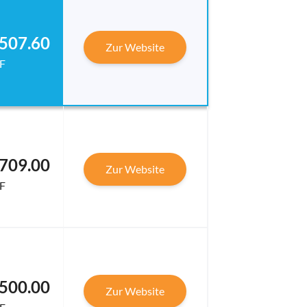
,507.60
Zur Website
F
,709.00
Zur Website
F
,500.00
Zur Website