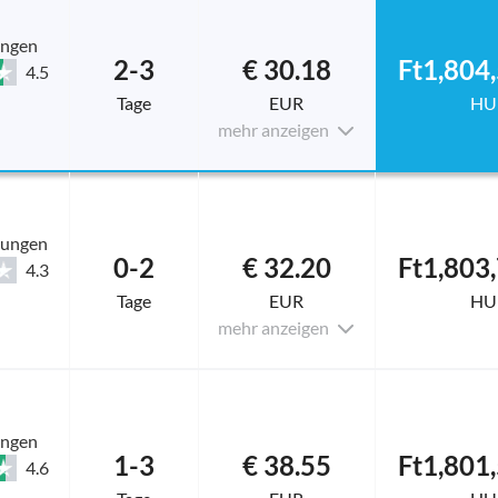
ungen
2-3
€ 30.18
Ft1,804
4.5
Tage
EUR
HU
mehr anzeigen
tungen
0-2
€ 32.20
Ft1,803
4.3
Tage
EUR
HU
mehr anzeigen
ungen
1-3
€ 38.55
Ft1,801
4.6