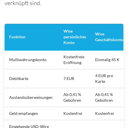
verknüpft sind.
Wise
Wise
Funktion
persönliches
Geschäftskonto
Konto
Kostenfreie
Multiwährungskonto
Einmalig 45 €
Eröffnung
4 EUR pro
Debitkarte
7 EUR
Karte
Ab 0,41 %
Ab 0,41 %
Auslandsüberweisungen
Gebühren
Gebühren
Geld empfangen
Kostenfrei
Kostenfrei
Eingehende USD-Wire