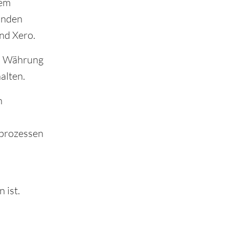
nem
unden
nd Xero.
en Währung
alten.
n
sprozessen
 ist.