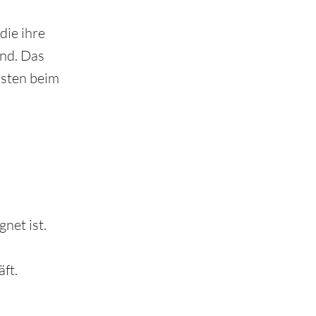
die ihre
ind. Das
osten beim
net ist.
ft.