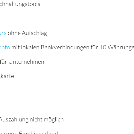
uchhaltungstools
urs
ohne Aufschlag
onto
mit lokalen Bankverbindungen für 10 Währung
s für Unternehmen
tkarte
Auszahlung nicht möglich
ig von Empfängerland