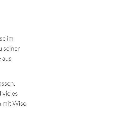
se im
u seiner
e aus
assen,
 vieles
n mit Wise