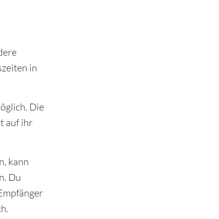
d
dere
zeiten in
glich. Die
 auf ihr
n, kann
n. Du
r Empfänger
h.