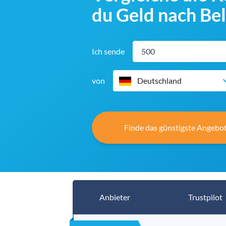
du Geld nach Be
Ich sende
von
Deutschland
Finde das günstigste Angebot
Anbieter
Trustpilot