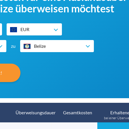
lize überweisen möchtest
EUR
zu
Belize
!
Überweisungsdauer
Gesamtkosten
Erhaltene
bei einer Überwe