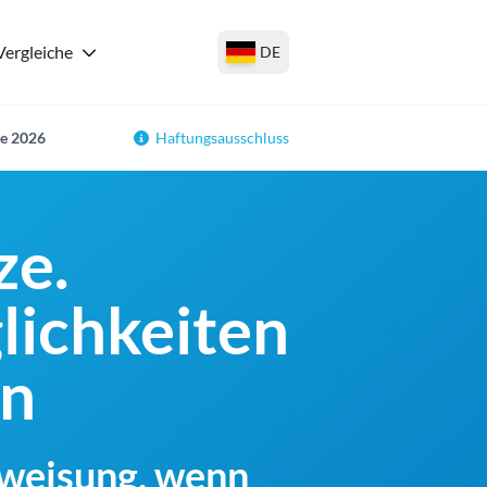
Vergleiche
DE
ze 2026
Haftungsausschluss
ze.
lichkeiten
en
rweisung, wenn