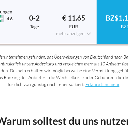
tungen
0-2
€ 11.65
BZ$1,1
4.6
Tage
EUR
BZ
mehr anzeigen
sferunternehmen gefunden, das Überweisungen von Deutschland nach Beli
kontinuierlich unsere Abdeckung und vergleichen mehr als 10 Anbieter ü
nden. Deshalb erhalten wir möglicherweise eine Vermittlungsgebüh
das Ranking des Anbieters, die Wechselkurse oder Gebühren, die d
für dich von günstig nach teuer sortiert.
Erfahre hier mehr
.
Warum solltest du uns nutze