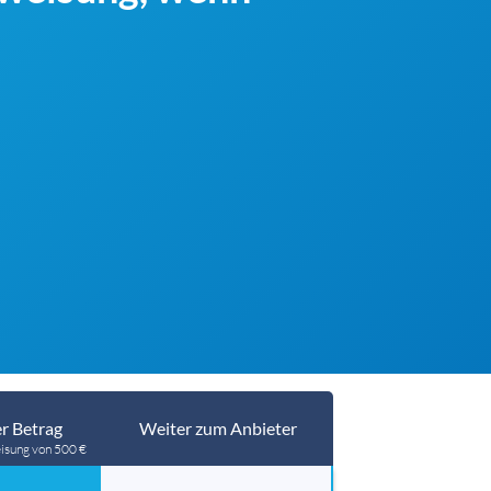
r Betrag
Weiter zum Anbieter
isung von 500 €