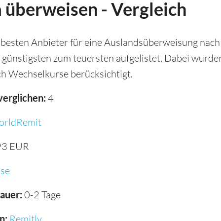
 überweisen - Vergleich
 besten Anbieter für eine Auslandsüberweisung nach 
 günstigsten zum teuersten aufgelistet. Dabei wurd
h Wechselkurse berücksichtigt.
verglichen:
4
rldRemit
93 EUR
se
auer:
0-2 Tage
n:
Remitly