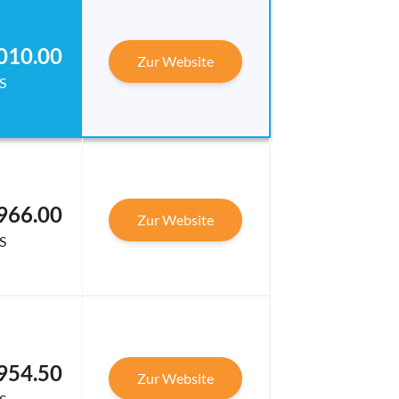
010.00
Zur Website
S
966.00
Zur Website
S
954.50
Zur Website