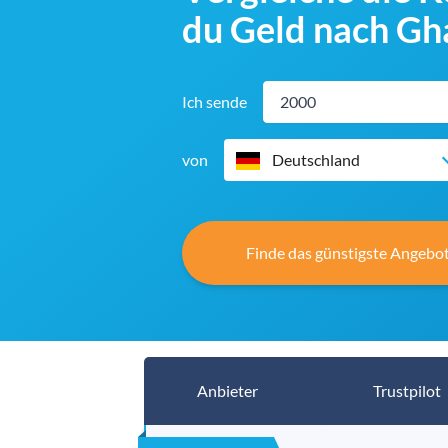
du Geld nach Gh
Ich sende
von
Deutschland
Finde das günstigste Angebot
Anbieter
Trustpilot