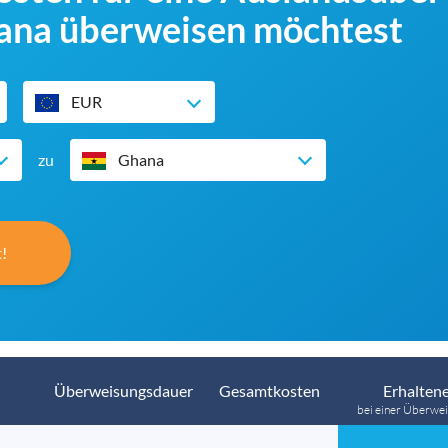
ana überweisen möchtest
EUR
zu
Ghana
!
Überweisungsdauer
Gesamtkosten
Erhaltene
bei einer Überwei