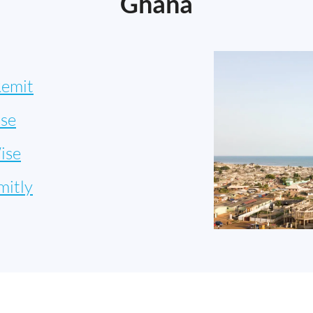
Ghana
emit
se
ise
mitly