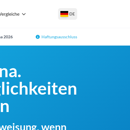
Vergleiche
DE
na 2026
Haftungsausschluss
na.
lichkeiten
en
rweisung, wenn