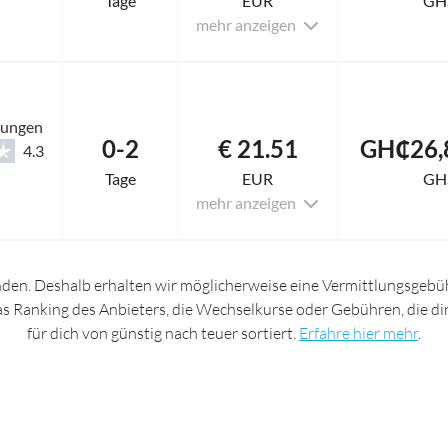
Tage
EUR
GH
mehr anzeigen
tungen
0-2
€ 21.51
GH₵26,
4.3
Tage
EUR
GH
mehr anzeigen
nden. Deshalb erhalten wir möglicherweise eine Vermittlungsgebüh
das Ranking des Anbieters, die Wechselkurse oder Gebühren, die d
für dich von günstig nach teuer sortiert.
Erfahre hier mehr
.