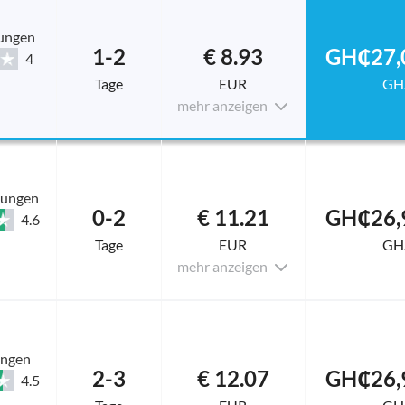
ungen
1-2
€ 8.93
GH₵27,
4
Tage
EUR
GH
mehr anzeigen
tungen
0-2
€ 11.21
GH₵26,
4.6
Tage
EUR
GH
mehr anzeigen
ungen
2-3
€ 12.07
GH₵26,
4.5