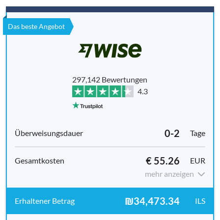
Das beste Angebot
297,142 Bewertungen
4.3
0-2
Tage
€ 55.26
EUR
mehr anzeigen
₪34,473.34
ILS