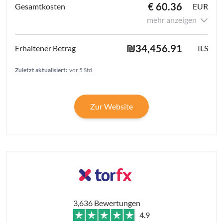
€ 60.36
EUR
mehr anzeigen
₪34,456.91
ILS
Zuletzt aktualisiert:
vor 5 Std.
Zur Website
3,636 Bewertungen
4.9