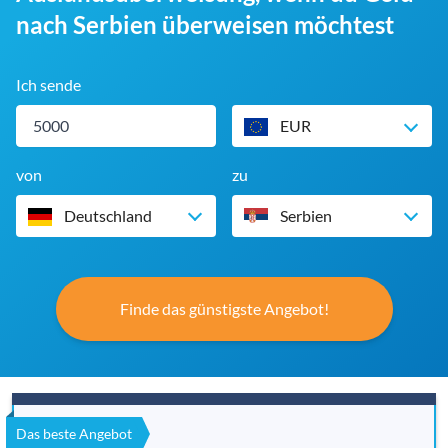
nach Serbien überweisen möchtest
Ich sende
EUR
von
zu
Deutschland
Serbien
Finde das günstigste Angebot!
Das beste Angebot