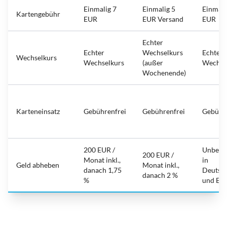
Einmalig 7
Einmalig 5
Einmali
Kartengebühr
EUR
EUR Versand
EUR
Echter
Echter
Wechselkurs
Echter
Wechselkurs
Wechselkurs
(außer
Wechse
Wochenende)
Karteneinsatz
Gebührenfrei
Gebührenfrei
Gebühre
200 EUR /
Unbegr
200 EUR /
Monat inkl.,
in
Geld abheben
Monat inkl.,
danach 1,75
Deutsc
danach 2 %
%
und EU