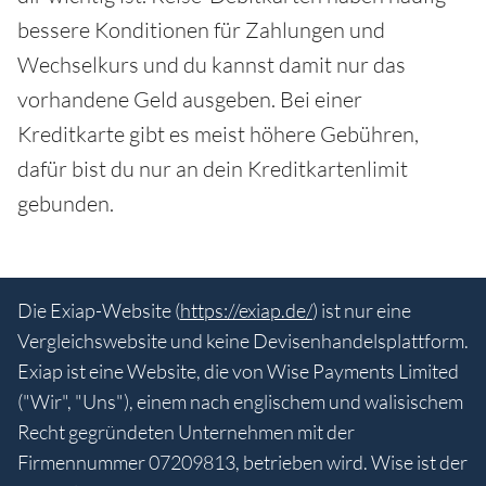
bessere Konditionen für Zahlungen und
Wechselkurs und du kannst damit nur das
vorhandene Geld ausgeben. Bei einer
Kreditkarte gibt es meist höhere Gebühren,
dafür bist du nur an dein Kreditkartenlimit
gebunden.
Die Exiap-Website (
https://exiap.de/
) ist nur eine
Vergleichswebsite und keine Devisenhandelsplattform.
Exiap ist eine Website, die von Wise Payments Limited
("Wir", "Uns"), einem nach englischem und walisischem
Recht gegründeten Unternehmen mit der
Firmennummer 07209813, betrieben wird. Wise ist der