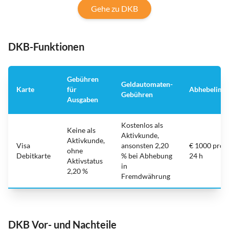
Gehe zu DKB
DKB-Funktionen
Gebühren
Geldautomaten-
Karte
für
Abhebelimit
Gebühren
Ausgaben
Kostenlos als
Keine als
Aktivkunde,
Aktivkunde,
Visa
ansonsten 2,20
€ 1000 pro
ohne
Debitkarte
% bei Abhebung
24 h
Aktivstatus
in
2,20 %
Fremdwährung
DKB Vor- und Nachteile