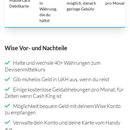
Mastercard
in
möglich, danach
pro Monat
Debitkarte
Währung,
geringe Gebühr
die du
hältst
Wise Vor- und Nachteile
Halte und wechsle 40+ Währungen zum
Devisenmittelkurs
Gib mühelos Geld in UAH aus, wenn du reist
Einige kostenlose Geldabhebungen pro Monat, für
Zeiten wenn Cash King ist
Möglichkeit bequem Geld mit deinem Wise Konto
zu empfangen
Verwalte dein Konto und deine Karte vom Handy
aus