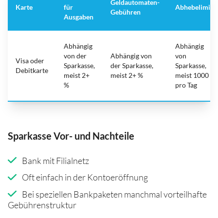
Geldautomaten-
Karte
für
Abhebelimit
Gebühren
Ausgaben
Abhängig
Abhängig
von der
Abhängig von
von
Visa oder
Sparkasse,
der Sparkasse,
Sparkasse,
Debitkarte
meist 2+
meist 2+ %
meist 1000
%
pro Tag
Sparkasse Vor- und Nachteile
Bank mit Filialnetz
Oft einfach in der Kontoeröffnung
Bei speziellen Bankpaketen manchmal vorteilhafte
Gebührenstruktur