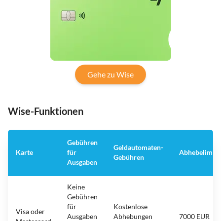
Gehe zu Wise
Wise-Funktionen
Gebühren
Geldautomaten-
Karte
für
Abhebelimit
Gebühren
Ausgaben
Keine
Gebühren
für
Kostenlose
Visa oder
Ausgaben
Abhebungen
7000 EUR