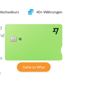
 Wechselkurs
40+ Währungen
d
und
u
us
Gehe zu Wise
t