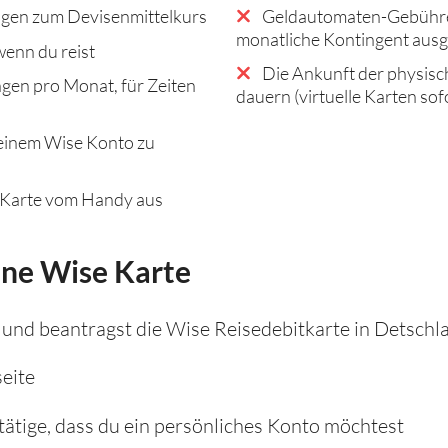
gen zum Devisenmittelkurs
Geldautomaten-Gebühren
monatliche Kontingent ausg
enn du reist
Die Ankunft der physisc
gen pro Monat, für Zeiten
dauern (virtuelle Karten sof
einem Wise Konto zu
 Karte vom Handy aus
ine Wise Karte
 und beantragst die Wise Reisedebitkarte in Detschl
seite
ätige, dass du ein persönliches Konto möchtest