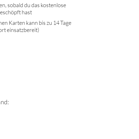
, sobald du das kostenlose
eschöpft hast
hen Karten kann bis zu 14 Tage
ort einsatzbereit)
and: