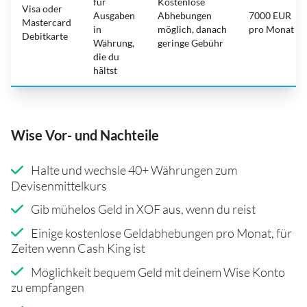
für
Kostenlose
Visa oder
Ausgaben
Abhebungen
7000 EUR
Mastercard
in
möglich, danach
pro Monat
Debitkarte
Währung,
geringe Gebühr
die du
hältst
Wise Vor- und Nachteile
Halte und wechsle 40+ Währungen zum
Devisenmittelkurs
Gib mühelos Geld in XOF aus, wenn du reist
Einige kostenlose Geldabhebungen pro Monat, für
Zeiten wenn Cash King ist
Möglichkeit bequem Geld mit deinem Wise Konto
zu empfangen