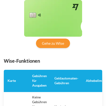
Gehe zu Wise
Wise-Funktionen
Gebühren
Geldautomaten-
Karte
für
Abhebelimit
Gebühren
Ausgaben
Keine
Gebühren