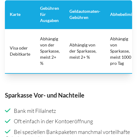
Gebühren
Geldautomaten-
Karte
für
Abhebelimit
Gebühren
Ausgaben
Abhängig
Abhängig
von der
Abhängig von
von
Visa oder
Sparkasse,
der Sparkasse,
Sparkasse,
Debitkarte
meist 2+
meist 2+ %
meist 1000
%
pro Tag
Sparkasse Vor- und Nachteile
Bank mit Filialnetz
Oft einfach in der Kontoeröffnung
Bei speziellen Bankpaketen manchmal vorteilhafte