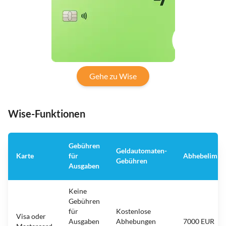
Gehe zu Wise
Wise-Funktionen
Gebühren
Geldautomaten-
Karte
für
Abhebelimit
Gebühren
Ausgaben
Keine
Gebühren
für
Kostenlose
Visa oder
Ausgaben
Abhebungen
7000 EUR