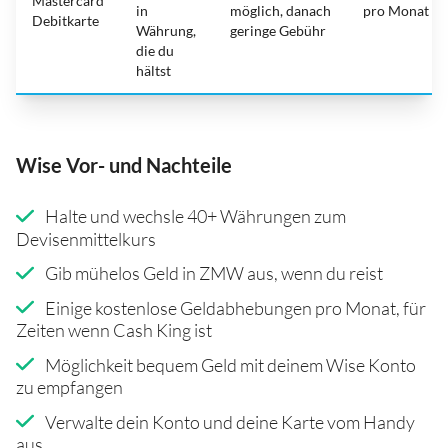
Mastercard
in
möglich, danach
pro Monat
Debitkarte
Währung,
geringe Gebühr
die du
hältst
Wise Vor- und Nachteile
Halte und wechsle 40+ Währungen zum
Devisenmittelkurs
Gib mühelos Geld in ZMW aus, wenn du reist
Einige kostenlose Geldabhebungen pro Monat, für
Zeiten wenn Cash King ist
Möglichkeit bequem Geld mit deinem Wise Konto
zu empfangen
Verwalte dein Konto und deine Karte vom Handy
aus