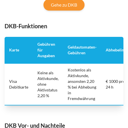
Gehe zu DKB
DKB-Funktionen
Gebühren
Geldautomaten-
Karte
für
Abhebelimit
Gebühren
Ausgaben
Kostenlos als
Keine als
Aktivkunde,
Aktivkunde,
Visa
ansonsten 2,20
€ 1000 pro
ohne
Debitkarte
% bei Abhebung
24 h
Aktivstatus
in
2,20 %
Fremdwährung
DKB Vor- und Nachteile