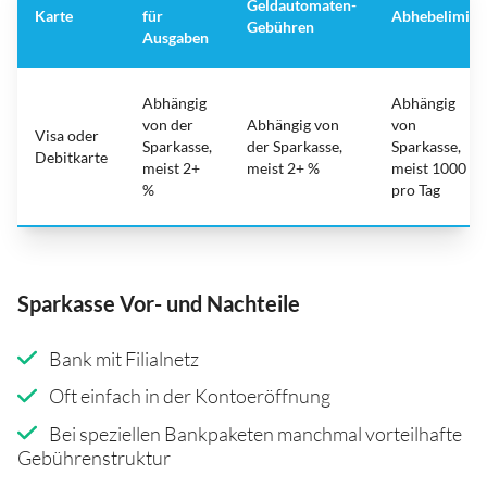
Geldautomaten-
Karte
für
Abhebelimit
Gebühren
Ausgaben
Abhängig
Abhängig
von der
Abhängig von
von
Visa oder
Sparkasse,
der Sparkasse,
Sparkasse,
Debitkarte
meist 2+
meist 2+ %
meist 1000
%
pro Tag
Sparkasse Vor- und Nachteile
Bank mit Filialnetz
Oft einfach in der Kontoeröffnung
Bei speziellen Bankpaketen manchmal vorteilhafte
Gebührenstruktur