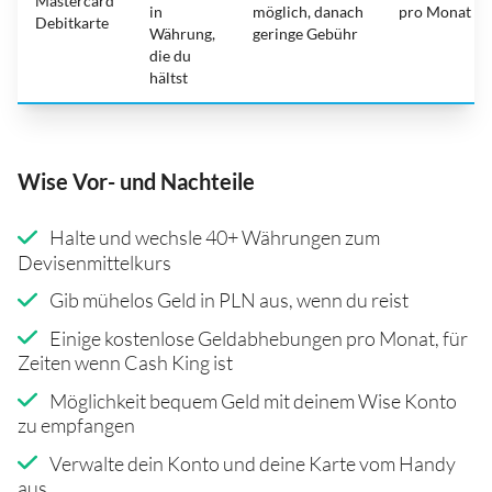
Mastercard
in
möglich, danach
pro Monat
Debitkarte
Währung,
geringe Gebühr
die du
hältst
Wise Vor- und Nachteile
Halte und wechsle 40+ Währungen zum
Devisenmittelkurs
Gib mühelos Geld in PLN aus, wenn du reist
Einige kostenlose Geldabhebungen pro Monat, für
Zeiten wenn Cash King ist
Möglichkeit bequem Geld mit deinem Wise Konto
zu empfangen
Verwalte dein Konto und deine Karte vom Handy
aus