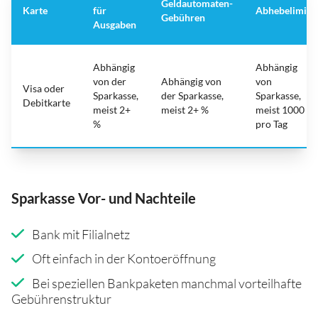
Geldautomaten-
Karte
für
Abhebelimit
Gebühren
Ausgaben
Abhängig
Abhängig
von der
Abhängig von
von
Visa oder
Sparkasse,
der Sparkasse,
Sparkasse,
Debitkarte
meist 2+
meist 2+ %
meist 1000
%
pro Tag
Sparkasse Vor- und Nachteile
Bank mit Filialnetz
Oft einfach in der Kontoeröffnung
Bei speziellen Bankpaketen manchmal vorteilhafte
Gebührenstruktur