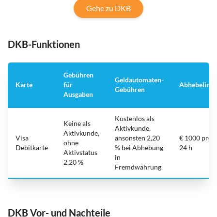
Gehe zu DKB
DKB-Funktionen
Gebühren
Geldautomaten-
Karte
für
Abhebelimit
Gebühren
Ausgaben
Kostenlos als
Keine als
Aktivkunde,
Aktivkunde,
Visa
ansonsten 2,20
€ 1000 pro
ohne
Debitkarte
% bei Abhebung
24 h
Aktivstatus
in
2,20 %
Fremdwährung
DKB Vor- und Nachteile