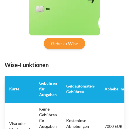
Gehe zu Wise
Wise-Funktionen
Gebühren
Geldautomaten-
Karte
für
Abhebelimit
Gebühren
Ausgaben
Keine
Gebühren
für
Kostenlose
Visa oder
Ausgaben
Abhebungen
7000 EUR