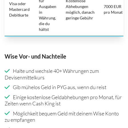
für
Kostenlose
Visa oder
Ausgaben
Abhebungen
7000 EUR
Mastercard
in
möglich, danach
pro Monat
Debitkarte
Währung,
geringe Gebühr
die du
hältst
Wise Vor- und Nachteile
Halte und wechsle 40+ Währungen zum
Devisenmittelkurs
Gib mühelos Geld in PYG aus, wenn du reist
Einige kostenlose Geldabhebungen pro Monat, für
Zeiten wenn Cash King ist
Möglichkeit bequem Geld mit deinem Wise Konto
zu empfangen