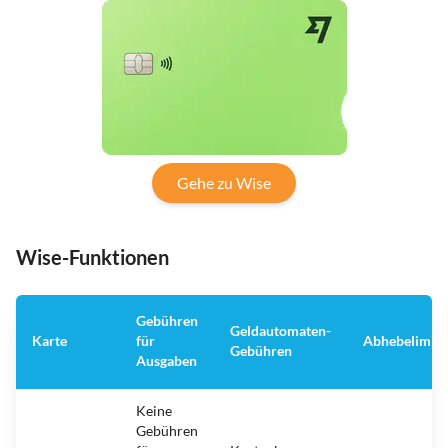
Gehe zu Wise
Wise-Funktionen
Gebühren
Geldautomaten-
Karte
für
Abhebelimit
Gebühren
Ausgaben
Keine
Gebühren