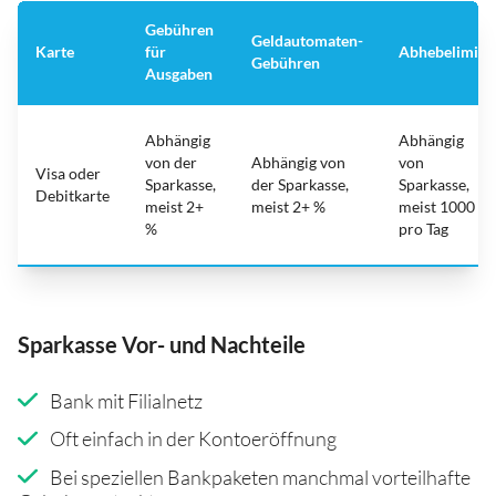
Gebühren
Geldautomaten-
Karte
für
Abhebelimit
Gebühren
Ausgaben
Abhängig
Abhängig
von der
Abhängig von
von
Visa oder
Sparkasse,
der Sparkasse,
Sparkasse,
Debitkarte
meist 2+
meist 2+ %
meist 1000
%
pro Tag
Sparkasse Vor- und Nachteile
Bank mit Filialnetz
Oft einfach in der Kontoeröffnung
Bei speziellen Bankpaketen manchmal vorteilhafte