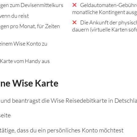
gen zum Devisenmittelkurs
Geldautomaten-Gebühren
monatliche Kontingent ausg
enn du reist
Die Ankunft der physisc
gen pro Monat, für Zeiten
dauern (virtuelle Karten sof
einem Wise Konto zu
 Karte vom Handy aus
ine Wise Karte
 und beantragst die Wise Reisedebitkarte in Detschl
seite
ätige, dass du ein persönliches Konto möchtest