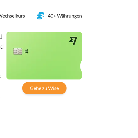
 Wechselkurs
40+ Währungen
d
nd
u
s
Gehe zu Wise
t