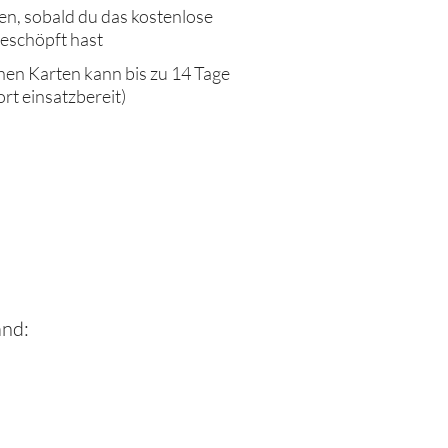
, sobald du das kostenlose
eschöpft hast
hen Karten kann bis zu 14 Tage
ort einsatzbereit)
and: