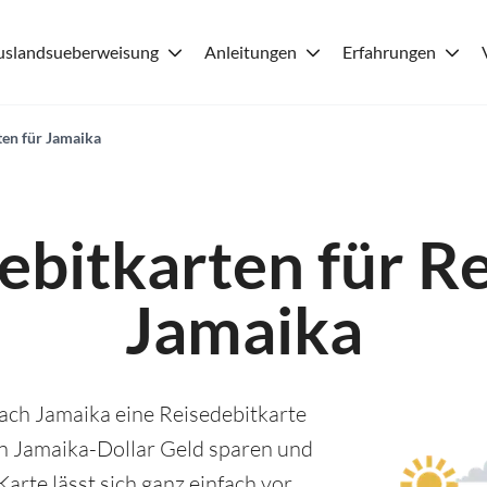
uslandsueberweisung
Anleitungen
Erfahrungen
ten für Jamaika
ebitkarten für R
Jamaika
ach Jamaika eine Reisedebitkarte
in Jamaika-Dollar Geld sparen und
Karte lässt sich ganz einfach vor