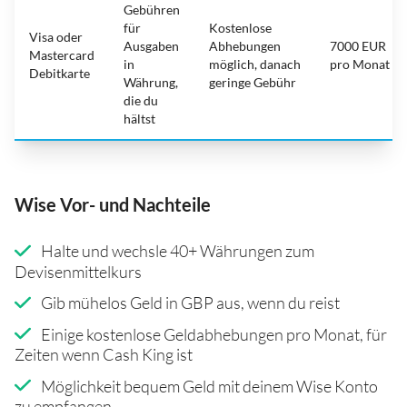
Gebühren
für
Kostenlose
Visa oder
Ausgaben
Abhebungen
7000 EUR
Mastercard
in
möglich, danach
pro Monat
Debitkarte
Währung,
geringe Gebühr
die du
hältst
Wise Vor- und Nachteile
Halte und wechsle 40+ Währungen zum
Devisenmittelkurs
Gib mühelos Geld in GBP aus, wenn du reist
Einige kostenlose Geldabhebungen pro Monat, für
Zeiten wenn Cash King ist
Möglichkeit bequem Geld mit deinem Wise Konto
zu empfangen