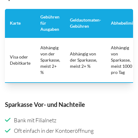
Gebühren
Geldautomaten-
Karte
für
Abhebelimit
Gebühren
Ausgaben
Abhängig
Abhängig
von der
Abhängig von
von
Visa oder
Sparkasse,
der Sparkasse,
Sparkasse,
Debitkarte
meist 2+
meist 2+ %
meist 1000
%
pro Tag
Sparkasse Vor- und Nachteile
Bank mit Filialnetz
Oft einfach in der Kontoeröffnung