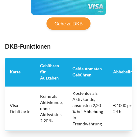
Gehe zu DKB
DKB-Funktionen
Gebühren
Geldautomaten-
Karte
für
Abhebelimit
Gebühren
Ausgaben
Kostenlos als
Keine als
Aktivkunde,
Aktivkunde,
Visa
ansonsten 2,20
€ 1000 pro
ohne
Debitkarte
% bei Abhebung
24 h
Aktivstatus
in
2,20 %
Fremdwährung