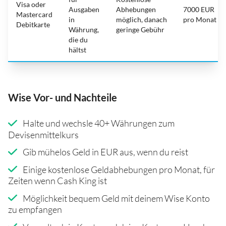
Visa oder
Ausgaben
Abhebungen
7000 EUR
Mastercard
in
möglich, danach
pro Monat
Debitkarte
Währung,
geringe Gebühr
die du
hältst
Wise Vor- und Nachteile
Halte und wechsle 40+ Währungen zum
Devisenmittelkurs
Gib mühelos Geld in EUR aus, wenn du reist
Einige kostenlose Geldabhebungen pro Monat, für
Zeiten wenn Cash King ist
Möglichkeit bequem Geld mit deinem Wise Konto
zu empfangen