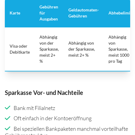
Gebühren
Geldautomaten-
Karte
für
Abhebelimit
Gebühren
Ausgaben
Abhängig
Abhängig
von der
Abhängig von
von
Visa oder
Sparkasse,
der Sparkasse,
Sparkasse,
Debitkarte
meist 2+
meist 2+ %
meist 1000
%
pro Tag
Sparkasse Vor- und Nachteile
Bank mit Filialnetz
Oft einfach in der Kontoeröffnung
Bei speziellen Bankpaketen manchmal vorteilhafte