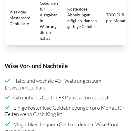
Gebühren
für
Kostenlose
Visa oder
Ausgaben
Abhebungen
7000 EUR
Mastercard
in
möglich, danach
pro Monat
Debitkarte
Währung,
geringe Gebühr
die du
hältst
Wise Vor- und Nachteile
Halte und wechsle 40+ Währungen zum
Devisenmittelkurs
Gib mühelos Geld in FKP aus, wenn du reist
Einige kostenlose Geldabhebungen pro Monat, für
Zeiten wenn Cash King ist
Möglichkeit bequem Geld mit deinem Wise Konto
zu empfangen