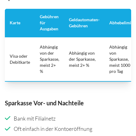
Gebühren
Geldautomaten-
Karte
für
Abhebelimit
Gebühren
Ausgaben
Abhängig
Abhängig
von der
Abhängig von
von
Visa oder
Sparkasse,
der Sparkasse,
Sparkasse,
Debitkarte
meist 2+
meist 2+ %
meist 1000
%
pro Tag
Sparkasse Vor- und Nachteile
Bank mit Filialnetz
Oft einfach in der Kontoeröffnung