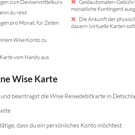
gen zum Devisenmittelkurs
Geldautomaten-Gebühren
monatliche Kontingent ausg
enn du reist
Die Ankunft der physisc
gen pro Monat, für Zeiten
dauern (virtuelle Karten sof
einem Wise Konto zu
 Karte vom Handy aus
ine Wise Karte
 und beantragst die Wise Reisedebitkarte in Detschl
seite
ätige, dass du ein persönliches Konto möchtest