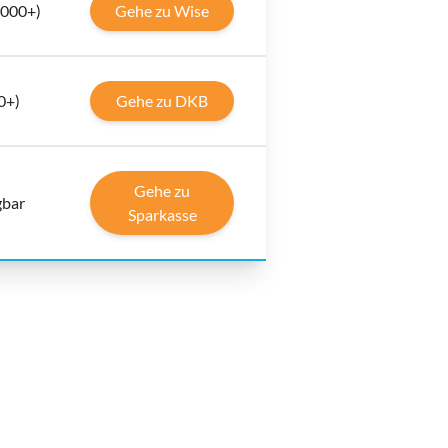
0.000+)
Gehe zu Wise
0+)
Gehe zu DKB
Gehe zu
gbar
Sparkasse