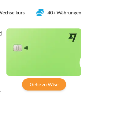
 Wechselkurs
40+ Währungen
d
u
Gehe zu Wise
t