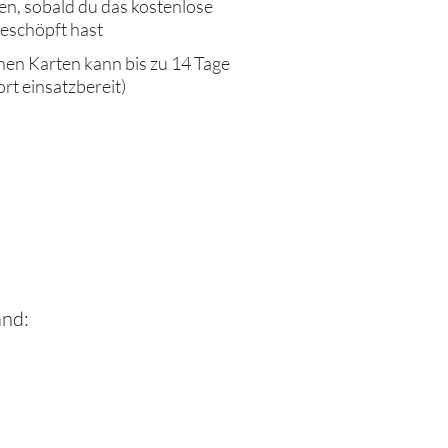
, sobald du das kostenlose
eschöpft hast
hen Karten kann bis zu 14 Tage
ort einsatzbereit)
and: