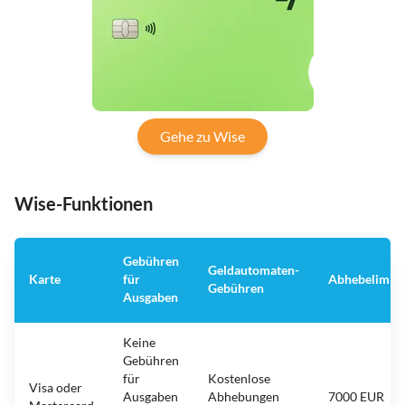
Gehe zu Wise
Wise-Funktionen
Gebühren
Geldautomaten-
Karte
für
Abhebelimit
Gebühren
Ausgaben
Keine
Gebühren
für
Kostenlose
Visa oder
Ausgaben
Abhebungen
7000 EUR