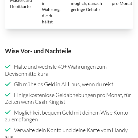
Mastercard
in
möglich, danach
pro Monat
Debitkarte
Währung,
geringe Gebühr
die du
hältst
Wise Vor- und Nachteile
Halte und wechsle 40+ Währungen zum
Devisenmittelkurs
Gib mühelos Geld in ALL aus, wenn du reist
Einige kostenlose Geldabhebungen pro Monat, für
Zeiten wenn Cash King ist
Möglichkeit bequem Geld mit deinem Wise Konto
zu empfangen
Verwalte dein Konto und deine Karte vom Handy
aus