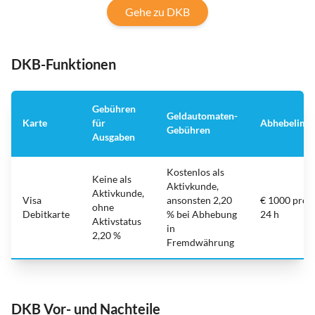
Gehe zu DKB
DKB-Funktionen
Gebühren
Geldautomaten-
Karte
für
Abhebelimit
Gebühren
Ausgaben
Kostenlos als
Keine als
Aktivkunde,
Aktivkunde,
Visa
ansonsten 2,20
€ 1000 pro
ohne
Debitkarte
% bei Abhebung
24 h
Aktivstatus
in
2,20 %
Fremdwährung
DKB Vor- und Nachteile