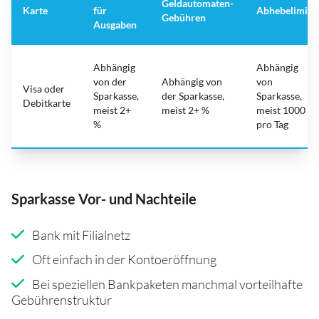
Geldautomaten-
Karte
für
Abhebelimit
Gebühren
Ausgaben
Abhängig
Abhängig
von der
Abhängig von
von
Visa oder
Sparkasse,
der Sparkasse,
Sparkasse,
Debitkarte
meist 2+
meist 2+ %
meist 1000
%
pro Tag
Sparkasse Vor- und Nachteile
Bank mit Filialnetz
Oft einfach in der Kontoeröffnung
Bei speziellen Bankpaketen manchmal vorteilhafte
Gebührenstruktur