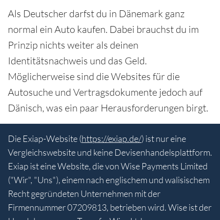
Als Deutscher darfst du in Dänemark ganz
normal ein Auto kaufen. Dabei brauchst du im
Prinzip nichts weiter als deinen
Identitätsnachweis und das Geld.
Möglicherweise sind die Websites für die
Autosuche und Vertragsdokumente jedoch auf
Dänisch, was ein paar Herausforderungen birgt.
Die Exiap-Website (
https://exiap.de/
) ist nur eine
Vergleichswebsite und keine Devisenhandelsplattform.
Exiap ist eine Website, die von Wise Payments Limited
("Wir", "Uns"), einem nach englischem und walisischem
Recht gegründeten Unternehmen mit der
Firmennummer 07209813, betrieben wird. Wise ist der