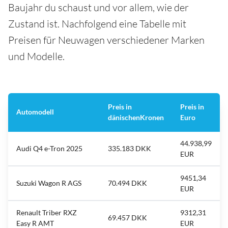
Baujahr du schaust und vor allem, wie der
Zustand ist. Nachfolgend eine Tabelle mit
Preisen für Neuwagen verschiedener Marken
und Modelle.
Preis in
Preis in
Automodell
dänischen
Kronen
Euro
44.938,99
Audi Q4 e-Tron 2025
335.183 DKK
EUR
9451,34
Suzuki Wagon R AGS
70.494 DKK
EUR
Renault Triber RXZ
9312,31
69.457 DKK
Easy R AMT
EUR