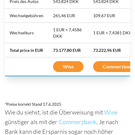
Preis des Autos
543.824 DKK
543.824 DKK
Wechselgebühren
265,46 EUR
109,67 EUR
1 EUR = 7,4586
Wechselkurs
1 EUR = 7,4381 DKK
DKK
Total price in EUR
73.177,80 EUR
73.222,96 EUR
Wise
Commerzbank
*Preise korrekt Stand 17.6.2025
Wie du siehst, ist die Überweisung mit
Wise
günstiger als mit der
Commerzbank
. Je nach
Bank kann die Ersparnis sogar noch höher