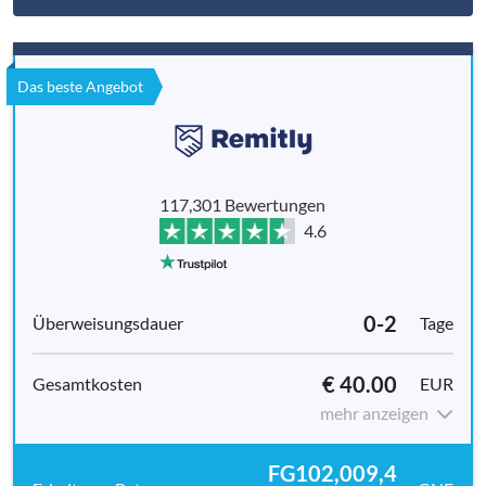
Das beste Angebot
117,301 Bewertungen
4.6
0-2
Tage
€ 40.00
EUR
mehr anzeigen
FG102,009,4