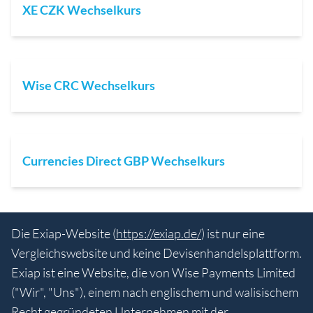
XE CZK Wechselkurs
Wise CRC Wechselkurs
Currencies Direct GBP Wechselkurs
Die Exiap-Website (
https://exiap.de/
) ist nur eine
Vergleichswebsite und keine Devisenhandelsplattform.
Exiap ist eine Website, die von Wise Payments Limited
("Wir", "Uns"), einem nach englischem und walisischem
Recht gegründeten Unternehmen mit der