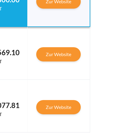
Zur Website
T
569.10
Zur Website
T
077.81
Zur Website
T