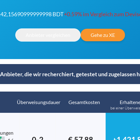
 142,15690999999998 BDT
+0.59% im Vergleich zum Devis
Anbieter vergleichen
Gehe zu XE
Anbieter, die wir recherchiert, getestet und zugelassen 
Überweisungsdauer
Gesamtkosten
Erhaltene
bei einer Überwei
tungen
0-2
€ 57.88
৳1,421,