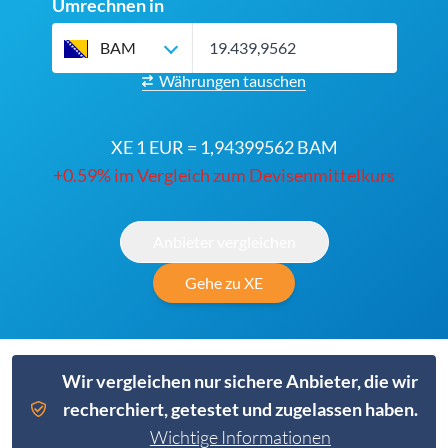
Umrechnen in
BAM
Währungen tauschen
XE 1 EUR = 1,94399562 BAM
+0.59% im Vergleich zum Devisenmittelkurs
Anbieter vergleichen
Gehe zu XE
Wir vergleichen nur sichere Anbieter, die wir
recherchiert, getestet und zugelassen haben.
Wichtige Informationen