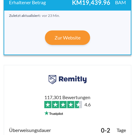
KM19,439.96
BAM
Zuletzt aktualisiert:
vor 23 Min.
Zur Website
117,301 Bewertungen
4.6
0-2
Tage