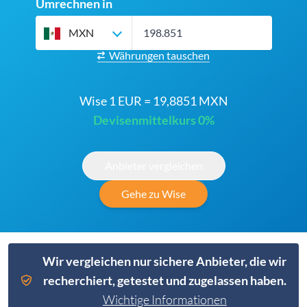
Umrechnen in
MXN
Währungen tauschen
Wise 1 EUR = 19,8851 MXN
Devisenmittelkurs 0%
Anbieter vergleichen
Gehe zu Wise
Wir vergleichen nur sichere Anbieter, die wir
recherchiert, getestet und zugelassen haben.
Wichtige Informationen