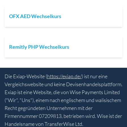
OFX AED Wechselkurs
Remitly PHP Wechselkurs
Die Exiap-Website (
https://exiap.de/
) ist nur eine
Vergleichswebsite und keine Devisenhandelsplattform.
Exiap ist eine Website, die von Wise Payments Limited
("Wir", "Uns"), einem nach englischem und walisischem
Recht gegründeten Unternehmen mit der
Firmennummer 07209813, betrieben wird. Wise ist der
Handelsname von TransferWise Ltd.