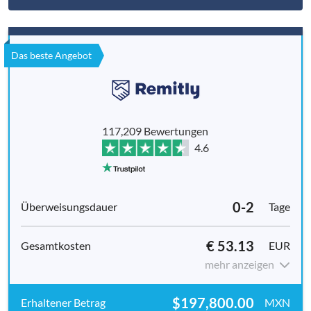
Das beste Angebot
117,209 Bewertungen
4.6
0-2
Tage
€ 53.13
EUR
mehr anzeigen
$197,800.00
MXN