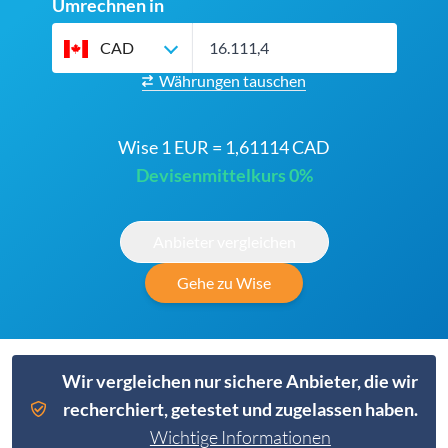
Umrechnen in
CAD
Währungen tauschen
Wise 1 EUR = 1,61114 CAD
Devisenmittelkurs 0%
Anbieter vergleichen
Gehe zu Wise
Wir vergleichen nur sichere Anbieter, die wir
recherchiert, getestet und zugelassen haben.
Wichtige Informationen