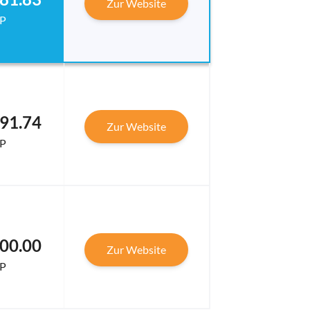
Zur Website
P
91.74
Zur Website
P
00.00
Zur Website
P