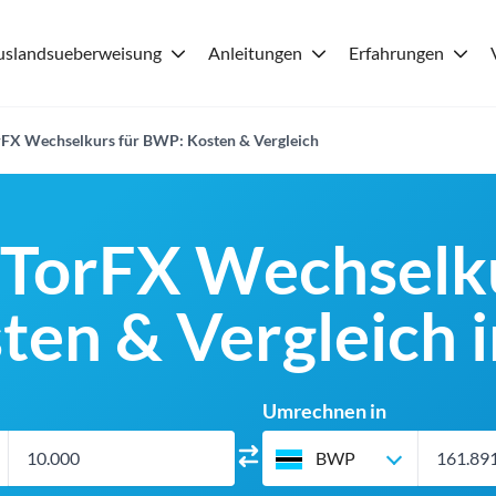
uslandsueberweisung
Anleitungen
Erfahrungen
rFX Wechselkurs für BWP: Kosten & Vergleich
 TorFX Wechselku
en & Vergleich i
Umrechnen in
BWP