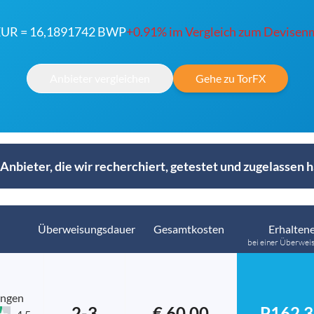
EUR = 16,1891742 BWP
+0.91% im Vergleich zum Devisenm
Anbieter vergleichen
Gehe zu TorFX
Anbieter, die wir recherchiert, getestet und zugelassen 
Überweisungsdauer
Gesamtkosten
Erhaltene
bei einer Überwei
ungen
2-3
€ 60.00
P162,3