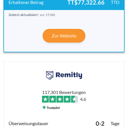
TT$77,322.66
TTD
Zuletzt aktualisiert:
vor 15 Std.
Zur Website
117,301 Bewertungen
4.6
0-2
Tage