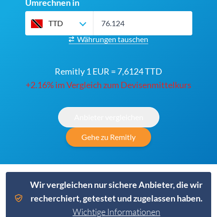
Umrechnen in
TTD
Währungen tauschen
Remitly 1 EUR = 7,6124 TTD
+2.16% im Vergleich zum Devisenmittelkurs
Anbieter vergleichen
Gehe zu Remitly
Wir vergleichen nur sichere Anbieter, die wir
recherchiert, getestet und zugelassen haben.
Wichtige Informationen