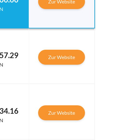
Zur Website
N
57.29
Zur Website
N
34.16
Zur Website
N