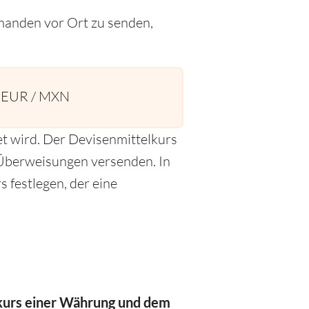
emanden vor Ort zu senden,
1 EUR / MXN
t wird. Der Devisenmittelkurs
r Überweisungen versenden. In
 festlegen, der eine
kurs
einer Währung
und dem