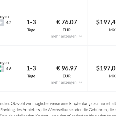
ungen
1-3
€ 76.07
$197,4
4.2
Tage
EUR
MX
mehr anzeigen
ungen
1-3
€ 96.97
$197,0
4.6
Tage
EUR
MX
mehr anzeigen
inden. Obwohl wir möglicherweise eine Empfehlungsprämie erhalte
s Ranking des Anbieters, die Wechselkurse oder die Gebühren, die
r für dich anfallenden Kosten – von den günstigsten bis zu den te