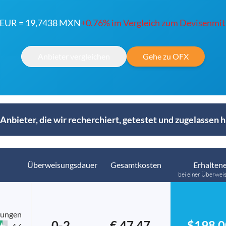
 EUR = 19,7438 MXN
+0.76% im Vergleich zum Devisenmit
Anbieter vergleichen
Gehe zu OFX
Anbieter, die wir recherchiert, getestet und zugelassen 
Überweisungsdauer
Gesamtkosten
Erhaltene
bei einer Überwei
tungen
0-2
€ 47.47
$198,0