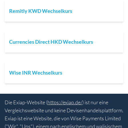
Remitly KWD Wechselkurs
Currencies Direct HKD Wechselkurs
Wise INR Wechselkurs
Die Exiap-Website (
https://exiap.de/
) ist nur eine
Vergleichswebsite und keine Devisenhandelsplattform.
Exiap ist eine Website, die von Wise Payments Limited
("Wir", "Uns"), einem nach englischem und walisischem