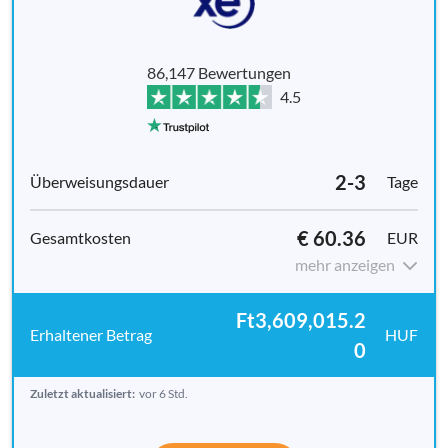
86,147 Bewertungen
4.5
2-3
Tage
€ 60.36
EUR
mehr anzeigen
Ft3,609,015.2
HUF
0
Zuletzt aktualisiert:
vor 6 Std.