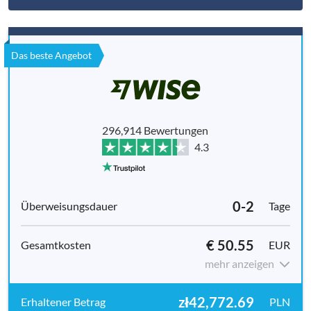
Das beste Angebot
296,914 Bewertungen
4.3
0-2
Tage
€ 50.55
EUR
mehr anzeigen
zł42,772.69
PLN