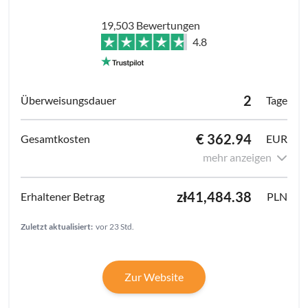
19,503 Bewertungen
4.8
2
Tage
€ 362.94
EUR
mehr anzeigen
zł41,484.38
PLN
Zuletzt aktualisiert:
vor 23 Std.
Zur Website