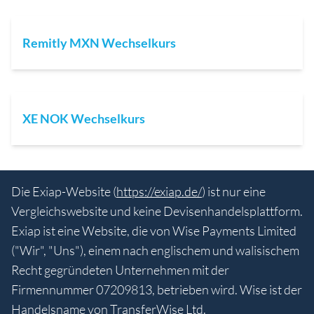
Remitly MXN Wechselkurs
XE NOK Wechselkurs
Die Exiap-Website (
https://exiap.de/
) ist nur eine
Vergleichswebsite und keine Devisenhandelsplattform.
Exiap ist eine Website, die von Wise Payments Limited
("Wir", "Uns"), einem nach englischem und walisischem
Recht gegründeten Unternehmen mit der
Firmennummer 07209813, betrieben wird. Wise ist der
Handelsname von TransferWise Ltd.