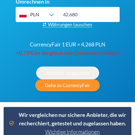
Umrechnen in
PLN
Währungen tauschen
CurrencyFair 1 EUR = 4,268 PLN
+0.72% im Vergleich zum Devisenmittelkurs
Anbieter vergleichen
Gehe zu CurrencyFair
Wir vergleichen nur sichere Anbieter, die wir
recherchiert, getestet und zugelassen haben.
Wichtige Informationen