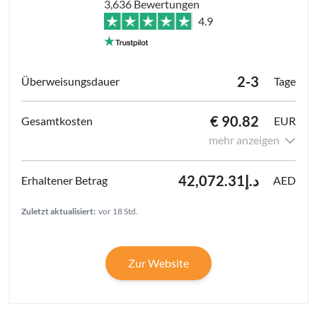
3,636 Bewertungen
4.9
2-3
Tage
€ 90.82
EUR
mehr anzeigen
د.إ42,072.31
AED
Zuletzt aktualisiert:
vor 18 Std.
Zur Website