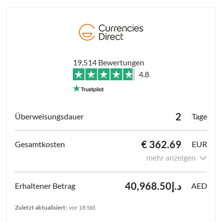
19,514 Bewertungen
4.8
2
Tage
€ 362.69
EUR
mehr anzeigen
د.إ40,968.50
AED
Zuletzt aktualisiert:
vor 18 Std.