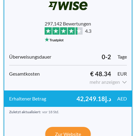
297,142 Bewertungen
4.3
0-2
Tage
€ 48.34
EUR
mehr anzeigen
د.إ42,249.18
AED
Zuletzt aktualisiert:
vor 18 Std.
Zur Website