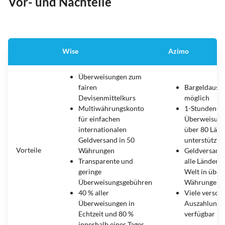
Vor- und Nachteile
Wise
Azimo
Überweisungen zum
fairen
Bargeldausz
Devisenmittelkurs
möglich
Multiwährungskonto
1-Stunden-
für einfachen
Überweisung
internationalen
über 80 Länd
Geldversand in 50
unterstützt
Vorteile
Währungen
Geldversand 
Transparente und
alle Länder d
geringe
Welt in über
Überweisungsgebühren
Währungen
40 % aller
Viele versch
Überweisungen in
Auszahlung
Echtzeit und 80 %
verfügbar
innerhalb eines Tages