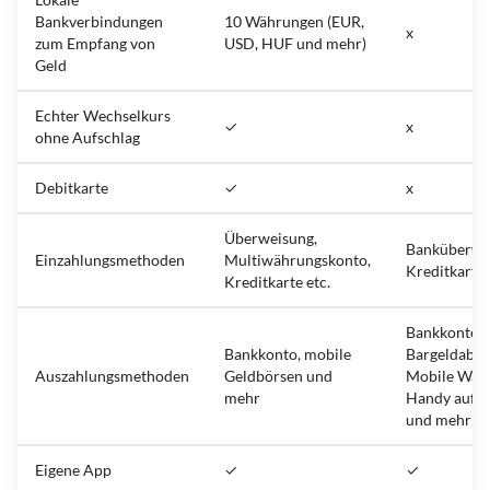
Bankverbindungen
10 Währungen (EUR,
x
zum Empfang von
USD, HUF und mehr)
Geld
Echter Wechselkurs
✓
x
ohne Aufschlag
Debitkarte
✓
x
Überweisung,
Banküberwe
Einzahlungsmethoden
Multiwährungskonto,
Kreditkarte 
Kreditkarte etc.
Bankkonto,
Bankkonto, mobile
Bargeldabho
Auszahlungsmethoden
Geldbörsen und
Mobile Wall
mehr
Handy aufla
und mehr
Eigene App
✓
✓