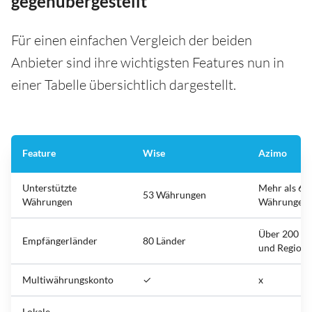
gegenübergestellt
Für einen einfachen Vergleich der beiden
Anbieter sind ihre wichtigsten Features nun in
einer Tabelle übersichtlich dargestellt.
Feature
Wise
Azimo
Unterstützte
Mehr als 60
53 Währungen
Währungen
Währungen
Über 200 Lä
Empfängerländer
80 Länder
und Region
Multiwährungskonto
✓
x
Lokale