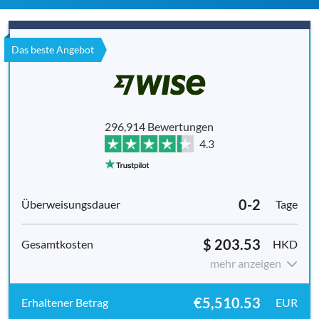
Das beste Angebot
296,914 Bewertungen
4.3
0-2
Tage
$ 203.53
HKD
mehr anzeigen
€5,510.53
EUR