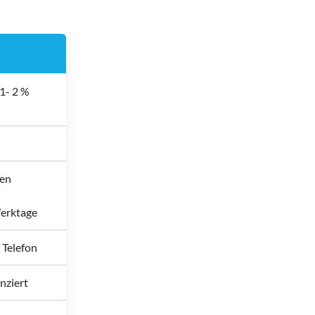
1- 2 %
gen
Werktage
 Telefon
enziert