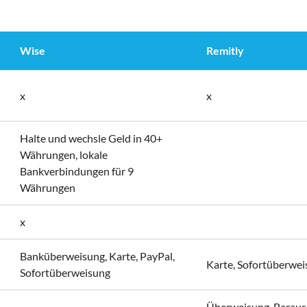
Wise
Remitly
x
x
Halte und wechsle Geld in 40+
Währungen, lokale
Bankverbindungen für 9
Währungen
x
Banküberweisung, Karte, PayPal,
Karte, Sofortüberwe
Sofortüberweisung
Überweisung, Baraus