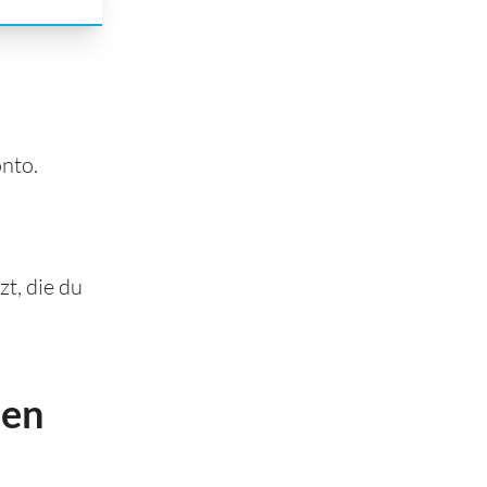
nto.
zt, die du
hen