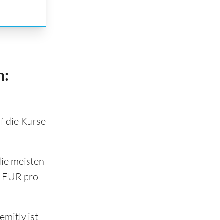
n:
f die Kurse
die meisten
9 EUR pro
emitly ist