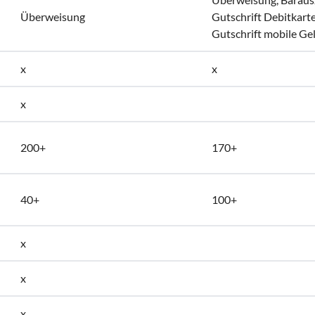
Überweisung
Gutschrift Debitkarte
Gutschrift mobile Ge
x
x
x
200+
170+
40+
100+
x
x
x