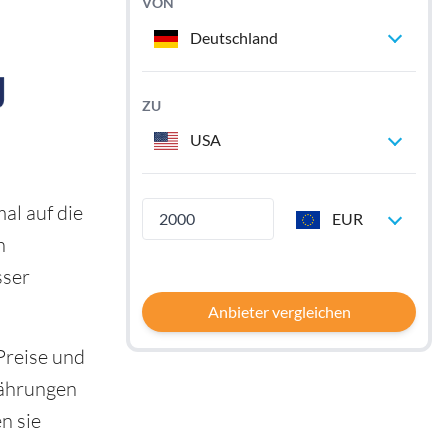
VON
Deutschland
ZU
USA
al auf die
EUR
n
sser
Anbieter vergleichen
Preise und
Währungen
n sie