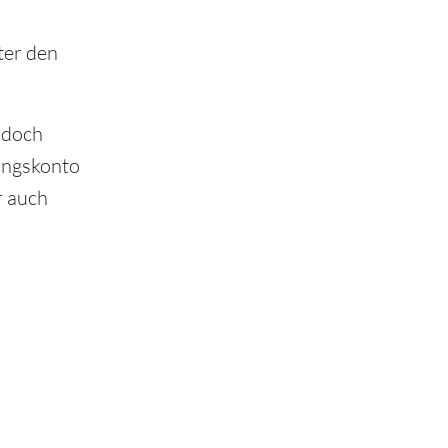
ter den
 doch
rungskonto
r auch