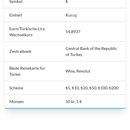
Symbol
₺
Einheit
Kuruş
Euro/Türkische Lira
54,8937
Wechselkurs
Central Bank of the Republic
Zentralbank
of Turkey
Beste Reisekarte für
Wise, Revolut
Türkei
Scheine
₺5, ₺10, ₺20, ₺50, ₺100, ₺200
Münzen
50 kr, 1 ₺