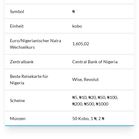
Symbol
₦
Einheit
kobo
Euro/Nigerianischer Naira
1.605,02
Wechselkurs
Zentralbank
Central Bank of Nigeria
Beste Reisekarte für
Wise, Revolut
Nigeria
₦5, ₦10, ₦20, ₦50, ₦100,
Scheine
₦200, ₦500, ₦1000
Münzen
50 Kobo, 1 ₦, 2 ₦