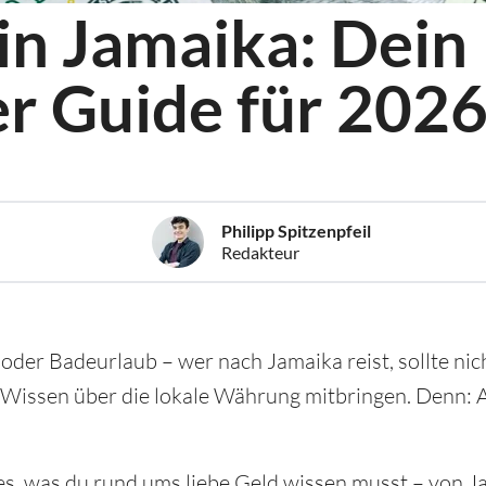
n Jamaika: Dein
r Guide für 202
Philipp Spitzenpfeil
Redakteur
oder Badeurlaub – wer nach Jamaika reist, sollte nic
 Wissen über die lokale Währung mitbringen. Denn: 
les, was du rund ums liebe Geld wissen musst – von