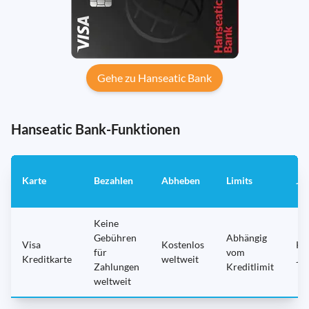
Gehe zu Hanseatic Bank
Hanseatic Bank-Funktionen
Karte
Bezahlen
Abheben
Limits
Ja
Keine
Gebühren
Abhängig
Visa
Kostenlos
Ke
für
vom
Kreditkarte
weltweit
Ja
Zahlungen
Kreditlimit
weltweit