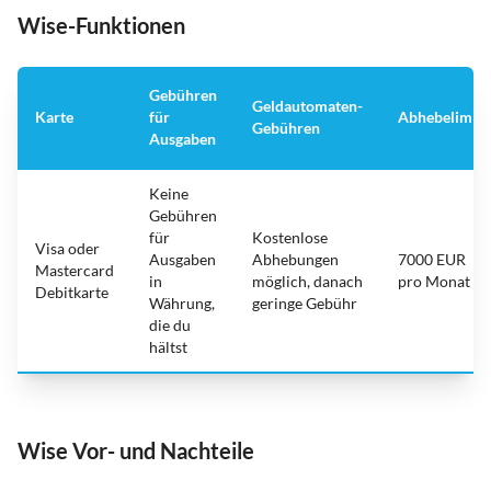
Wise-Funktionen
Gebühren
Geldautomaten-
Karte
für
Abhebelimit
Gebühren
Ausgaben
Keine
Gebühren
für
Kostenlose
Visa oder
Ausgaben
Abhebungen
7000 EUR
Mastercard
in
möglich, danach
pro Monat
Debitkarte
Währung,
geringe Gebühr
die du
hältst
Wise Vor- und Nachteile