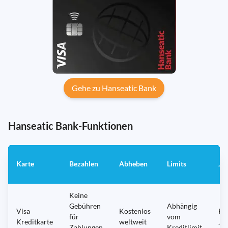
Gehe zu Hanseatic Bank
Hanseatic Bank-Funktionen
Karte
Bezahlen
Abheben
Limits
Ja
Keine
Gebühren
Abhängig
Visa
Kostenlos
Ke
für
vom
Kreditkarte
weltweit
Ja
Zahlungen
Kreditlimit