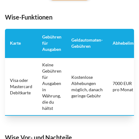
Wise-Funktionen
Gebühren
Geldautomaten-
Karte
für
Abhebelimit
Gebühren
Ausgaben
Keine
Gebühren
für
Kostenlose
Visa oder
Ausgaben
Abhebungen
7000 EUR
Mastercard
in
möglich, danach
pro Monat
Debitkarte
Währung,
geringe Gebühr
die du
hältst
Wise Vor- und Nachteile