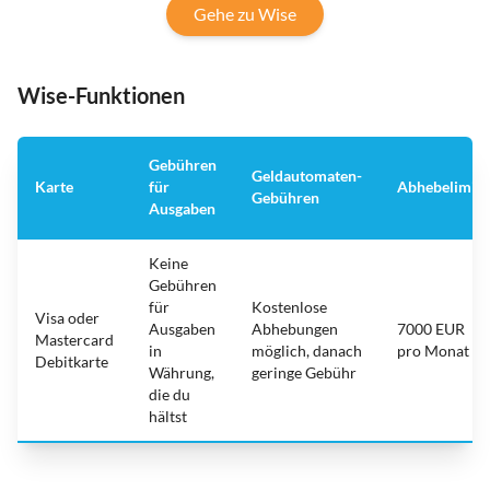
Gehe zu Wise
Wise-Funktionen
Gebühren
Geldautomaten-
Karte
für
Abhebelimit
Gebühren
Ausgaben
Keine
Gebühren
für
Kostenlose
Visa oder
Ausgaben
Abhebungen
7000 EUR
Mastercard
in
möglich, danach
pro Monat
Debitkarte
Währung,
geringe Gebühr
die du
hältst