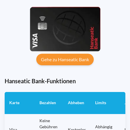
Gehe zu Hanseatic Bank
Hanseatic Bank-Funktionen
Karte
Bezahlen
Abheben
Limits
Ja
Keine
Gebühren
Abhängig
Visa
Kostenlos
Ke