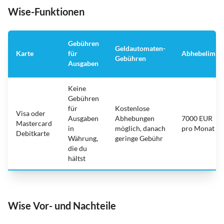
Wise-Funktionen
Gebühren
Geldautomaten-
Karte
für
Abhebelimit
Gebühren
Ausgaben
Keine
Gebühren
für
Kostenlose
Visa oder
Ausgaben
Abhebungen
7000 EUR
Mastercard
in
möglich, danach
pro Monat
Debitkarte
Währung,
geringe Gebühr
die du
hältst
Wise Vor- und Nachteile