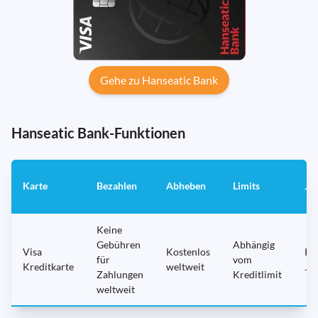
Gehe zu Hanseatic Bank
Hanseatic Bank-Funktionen
Karte
Bezahlen
Abheben
Limits
Ja
Keine
Gebühren
Abhängig
Visa
Kostenlos
Ke
für
vom
Kreditkarte
weltweit
Ja
Zahlungen
Kreditlimit
weltweit