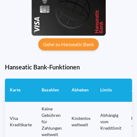
Gehe zu Hanseatic Bank
Hanseatic Bank-Funktionen
Karte
Bezahlen
Abheben
Limits
Ja
Keine
Gebühren
Abhängig
Visa
Kostenlos
Ke
für
vom
Kreditkarte
weltweit
Ja
Zahlungen
Kreditlimit
weltweit