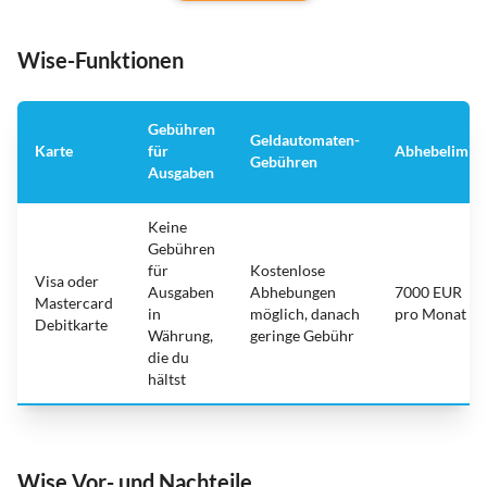
Wise-Funktionen
Gebühren
Geldautomaten-
Karte
für
Abhebelimit
Gebühren
Ausgaben
Keine
Gebühren
für
Kostenlose
Visa oder
Ausgaben
Abhebungen
7000 EUR
Mastercard
in
möglich, danach
pro Monat
Debitkarte
Währung,
geringe Gebühr
die du
hältst
Wise Vor- und Nachteile