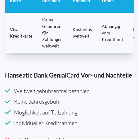
Karte
Bezahlen
Abheben
Limits
Ja
Keine
Gebühren
Abhängig
Visa
Kostenlos
Ke
für
vom
Kreditkarte
weltweit
Ja
Zahlungen
Kreditlimit
weltweit
Hanseatic Bank GenialCard Vor- und Nachteile
Weltweit gebührenfrei bezahlen
Keine Jahresgebühr
Möglichkeit auf Teilzahlung
Individueller Kreditrahmen