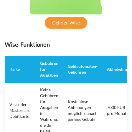
Gehe zu Wise
Wise-Funktionen
Gebühren
Geldautomaten-
Karte
für
Abhebelimit
Gebühren
Ausgaben
Keine
Gebühren
für
Kostenlose
Visa oder
Ausgaben
Abhebungen
7000 EUR
Mastercard
in
möglich, danach
pro Monat
Debitkarte
Währung,
geringe Gebühr
die du
hältst