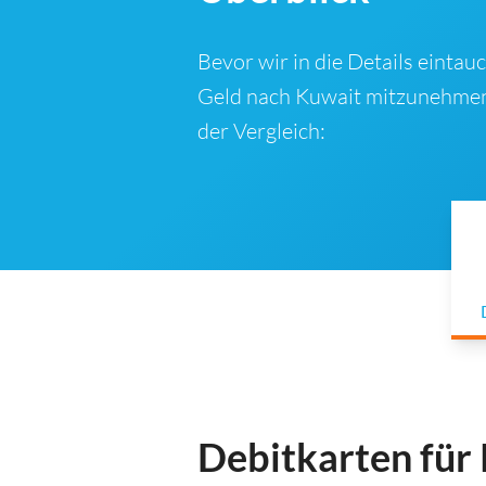
Bevor wir in die Details einta
Geld nach Kuwait mitzunehmen.
der Vergleich:
Debitkarten für