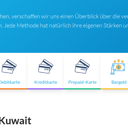
uchen, verschaffen wir uns einen Überblick über die v
 Jede Methode hat natürlich ihre eigenen Stärken u
Debitkarte
Kreditkarte
Prepaid-Karte
Bargeld
 Kuwait