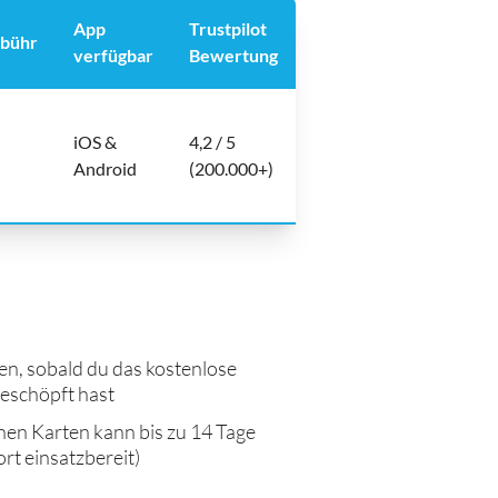
App
Trustpilot
ebühr
verfügbar
Bewertung
iOS &
4,2 / 5
Android
(200.000+)
, sobald du das kostenlose
eschöpft hast
hen Karten kann bis zu 14 Tage
ort einsatzbereit)