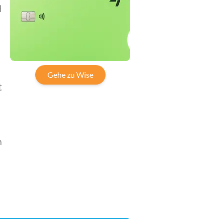
d
u
Gehe zu Wise
t
n