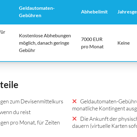
Geldautomaten-
Abhebelimit
Jahresg
Gebühren
für
Kostenlose Abhebungen
7000 EUR
möglich, danach geringe
Keine
pro Monat
Gebühr
teile
gen zum Devisenmittelkurs
Geldautomaten-Gebühren
monatliche Kontingent ausg
wenn du reist
Die Ankunft der physisc
gen pro Monat, für Zeiten
dauern (virtuelle Karten sof